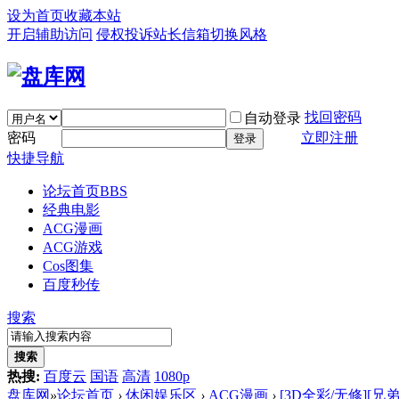
设为首页
收藏本站
开启辅助访问
侵权投诉
站长信箱
切换风格
找回密码
自动登录
密码
立即注册
登录
快捷导航
论坛首页
BBS
经典电影
ACG漫画
ACG游戏
Cos图集
百度秒传
搜索
搜索
热搜:
百度云
国语
高清
1080p
盘库网
»
论坛首页
›
休闲娱乐区
›
ACG漫画
›
[3D全彩/无修][兄弟