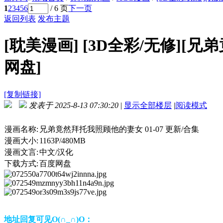
1
2
3
4
5
6
/ 6 页
下一页
返回列表
发布主题
[耽美漫画]
[3D全彩/无修][兄弟
网盘]
[复制链接]
发表于 2025-8-13 07:30:20
|
显示全部楼层
|
阅读模式
漫画名称:
兄弟竟然拜托我照顾他的妻女 01-07 更新/合集
漫画大小:
1163P/480MB
漫画文言:
中文/汉化
下载方式:
百度网盘
地址回复可见O(∩_∩)O：