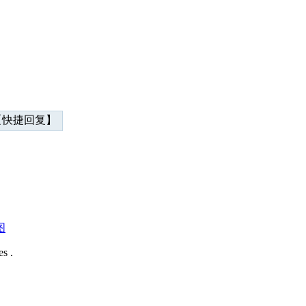
快捷回复】
图
s .