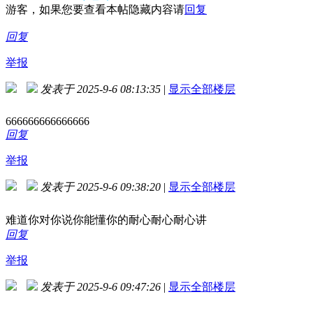
游客，如果您要查看本帖隐藏内容请
回复
回复
举报
发表于 2025-9-6 08:13:35
|
显示全部楼层
666666666666666
回复
举报
发表于 2025-9-6 09:38:20
|
显示全部楼层
难道你对你说你能懂你的耐心耐心耐心讲
回复
举报
发表于 2025-9-6 09:47:26
|
显示全部楼层