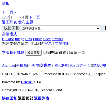
举报
下一页 »
1
2
3
4
/ 4 页
下一页
返回列表
发布主题
快捷回复
【
高级模式
B
Color
Image
Link
Quote
Code
Smilies
您需要登录后才可以回帖
登录
|
立即注册
本版积分规则
回帖后跳转到最后一页
发表回复
Archiver
|
手机版
|
小黑屋
|
盘库网
(
粤ICP备19035317号-1
)
|
网站地
GMT+8, 2026-8-7 16:49
, Processed in 0.066568 second(s), 17 querie
Powered by
Discuz!
X3.4
Copyright © 2001-2020, Tencent Cloud.
快速回复
返回顶部
返回列表