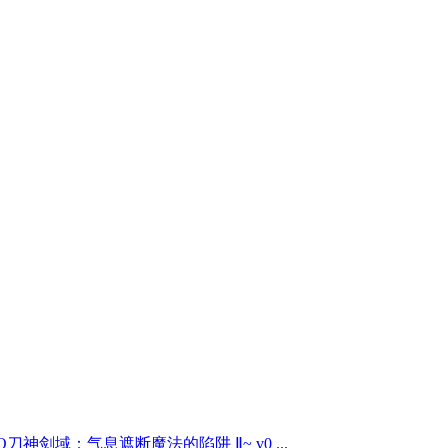
AO刀神剑域：气息遮断魔法的陷阱 Ⅱ~ v0 ...