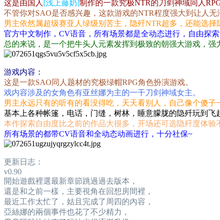
这是由国人
[浅上藤奶]
制作的一款究极NTR的刀剑神域同人RP
不管你对SAO是否感兴趣，这款游戏的NTR程度强大到让人无
男主依然属超级赛亚人绿级别苦主，隐歼NTR超多，还能选择
官方中文制作，CV语音，所有场景都是全动态进行，自由探索
总的来说，是一个把牛头人元素发挥到极致的朝强大游戏，强
游戏内容：
这是一款SAO同人题材的究极绿帽RPG角色扮演游戏。
戏内容涉及的女角色有亚丝娜为主的一干刀剑神域女主。
男主永远只有的听有的看没得吃，天天看别人，自己像个傻子一样
基本上各种帐篷，电话，门缝，树林，睡意朦胧的隐歼玩到飞
本作探索自由度比之前的作品大很多，开场还可选隐歼度体验
所有场景的都带CV语音和全动态动画进行，十分社保~
更新日志：
v0.90
開始遊戲裡選最新章節跳過過去版本，
還是和之前一樣，主要視角在回想房間裡，
最近工作太忙了，姑且完成了周四的內容，
亞絲娜的兩個事件也花了不少精力，