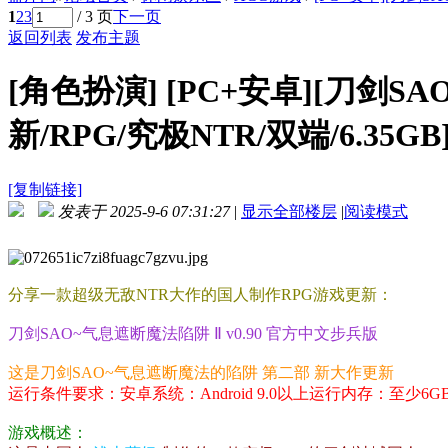
1
2
3
/ 3 页
下一页
返回列表
发布主题
[角色扮演]
[PC+安卓][刀剑S
新/RPG/究极NTR/双端/6.35GB
[复制链接]
发表于 2025-9-6 07:31:27
|
显示全部楼层
|
阅读模式
分享一款超级无敌NTR大作的国人制作RPG游戏更新：
刀剑SAO~气息遮断魔法陷阱 Ⅱ v0.90 官方中文步兵版
这是刀剑SAO~气息遮断魔法的陷阱 第二部 新大作更新
运行条件要求：安卓系统：Android 9.0以上运行内存：至少6
游戏概述：