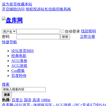
设为首页
收藏本站
开启辅助访问
侵权投诉
站长信箱
切换风格
找回密码
自动登录
密码
立即注册
登录
快捷导航
论坛首页
BBS
经典电影
ACG漫画
ACG游戏
Cos图集
百度秒传
搜索
搜索
热搜:
百度云
国语
高清
1080p
盘库网
»
论坛首页
›
休闲娱乐区
›
ACG游戏
›
[PC+安卓][刀剑S