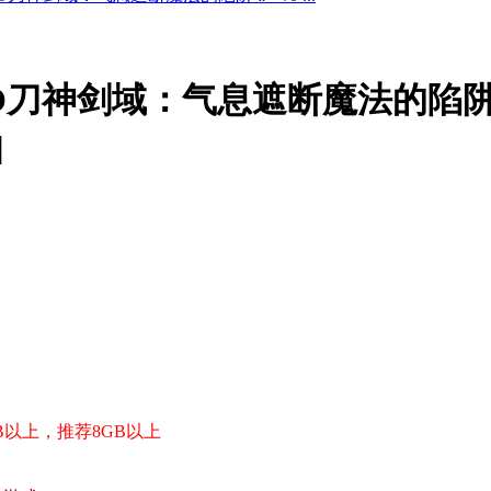
AO刀神剑域：气息遮断魔法的陷阱 Ⅱ~
]
GB以上，推荐8GB以上