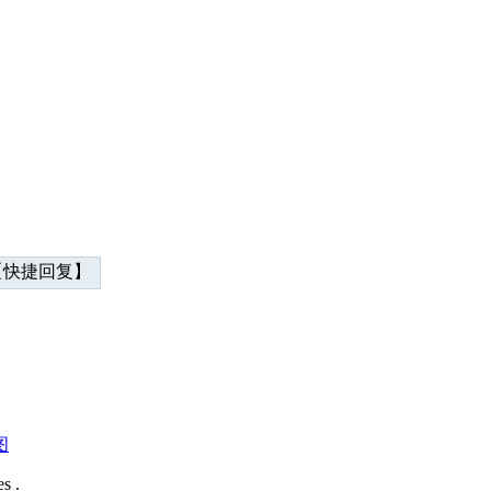
快捷回复】
图
s .