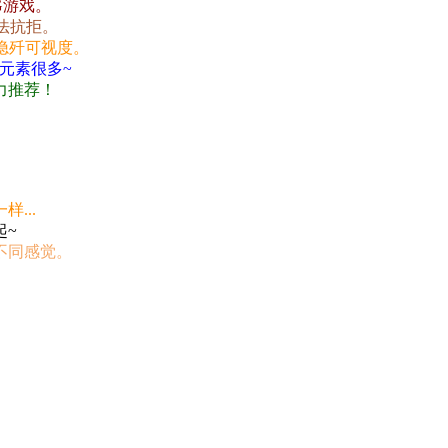
G游戏。
法抗拒。
隐歼可视度。
元素很多~
力推荐！
...
起~
不同感觉。