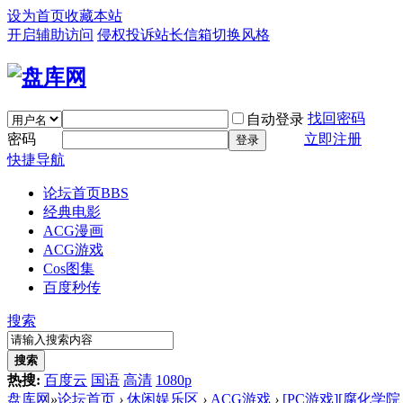
设为首页
收藏本站
开启辅助访问
侵权投诉
站长信箱
切换风格
找回密码
自动登录
密码
立即注册
登录
快捷导航
论坛首页
BBS
经典电影
ACG漫画
ACG游戏
Cos图集
百度秒传
搜索
搜索
热搜:
百度云
国语
高清
1080p
盘库网
»
论坛首页
›
休闲娱乐区
›
ACG游戏
›
[PC游戏][腐化学院 Cor