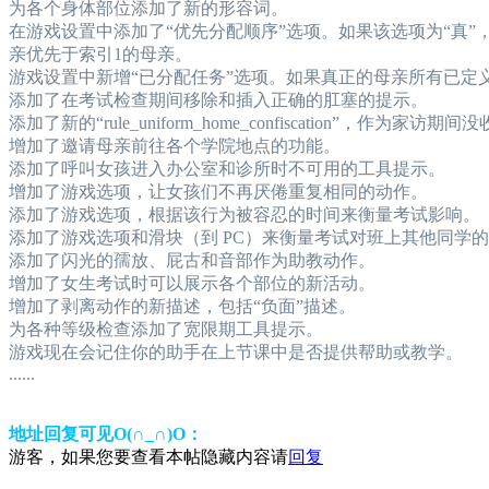
为各个身体部位添加了新的形容词。
在游戏设置中添加了“优先分配顺序”选项。如果该选项为“真”
亲优先于索引1的母亲。
游戏设置中新增“已分配任务”选项。如果真正的母亲所有已定
添加了在考试检查期间移除和插入正确的肛塞的提示。
添加了新的“rule_uniform_home_confiscation”，作为家
增加了邀请母亲前往各个学院地点的功能。
添加了呼叫女孩进入办公室和诊所时不可用的工具提示。
增加了游戏选项，让女孩们不再厌倦重复相同的动作。
添加了游戏选项，根据该行为被容忍的时间来衡量考试影响。
添加了游戏选项和滑块（到 PC）来衡量考试对班上其他同学
添加了闪光的孺放、屁古和音部作为助教动作。
增加了女生考试时可以展示各个部位的新活动。
增加了剥离动作的新描述，包括“负面”描述。
为各种等级检查添加了宽限期工具提示。
游戏现在会记住你的助手在上节课中是否提供帮助或教学。
......
地址回复可见O(∩_∩)O：
游客，如果您要查看本帖隐藏内容请
回复