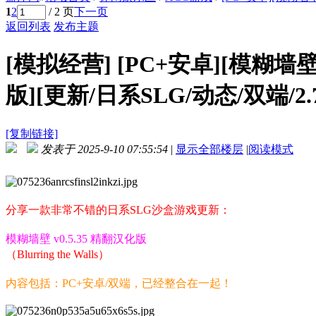
1
2
/ 2 页
下一页
返回列表
发布主题
[模拟经营]
[PC+安卓][模糊墙壁 Bl
版][更新/日系SLG/动态/双端/2.
[复制链接]
发表于 2025-9-10 07:55:54
|
显示全部楼层
|
阅读模式
分享一款非常不错的日系SLG沙盒游戏更新：
模糊墙壁 v0.5.35 精翻汉化版
（Blurring the Walls）
内容包括：PC+安卓/双端，已经整合在一起！