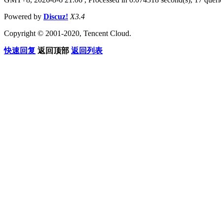
Powered by
Discuz!
X3.4
Copyright © 2001-2020, Tencent Cloud.
快速回复
返回顶部
返回列表