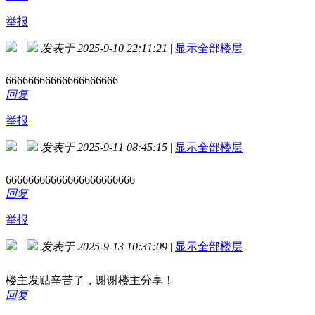
举报
发表于 2025-9-10 22:11:21
|
显示全部楼层
66666666666666666666
回复
举报
发表于 2025-9-11 08:45:15
|
显示全部楼层
66666666666666666666666
回复
举报
发表于 2025-9-13 10:31:09
|
显示全部楼层
楼主发贴辛苦了，谢谢楼主分享！
回复