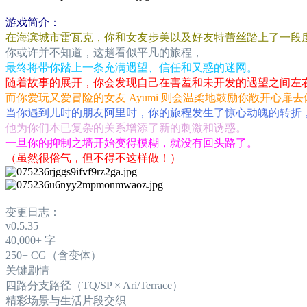
游戏简介：
在海滨城市雷瓦克，你和女友步美以及好友特蕾丝踏上了一段
你或许并不知道，这趟看似平凡的旅程，
最终将带你踏上一条充满遇望、信任和又惑的迷网。
随着故事的展开，你会发现自己在害羞和未开发的遇望之间左
而你爱玩又爱冒险的女友 Ayumi 则会温柔地鼓励你敞开心扉
当你遇到儿时的朋友阿里时，你的旅程发生了惊心动魄的转折
他为你们本已复杂的关系增添了新的刺激和诱惑。
一旦你的抑制之墙开始变得模糊，就没有回头路了。
（虽然很俗气，但不得不这样做！）
变更日志：
v0.5.35
40,000+ 字
250+ CG（含变体）
关键剧情
四路分支路径（TQ/SP × Ari/Terrace）
精彩场景与生活片段交织