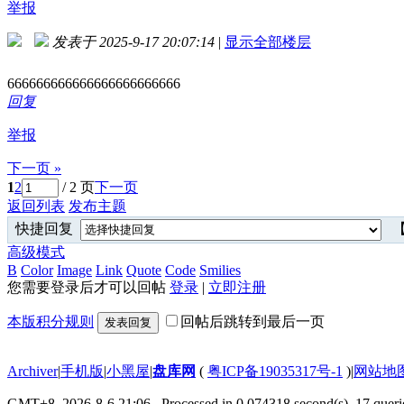
举报
发表于 2025-9-17 20:07:14
|
显示全部楼层
666666666666666666666666
回复
举报
下一页 »
1
2
/ 2 页
下一页
返回列表
发布主题
快捷回复
【
高级模式
B
Color
Image
Link
Quote
Code
Smilies
您需要登录后才可以回帖
登录
|
立即注册
本版积分规则
回帖后跳转到最后一页
发表回复
Archiver
|
手机版
|
小黑屋
|
盘库网
(
粤ICP备19035317号-1
)
|
网站地
GMT+8, 2026-8-6 21:06
, Processed in 0.074318 second(s), 17 querie