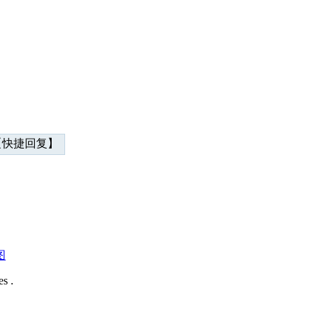
快捷回复】
图
s .