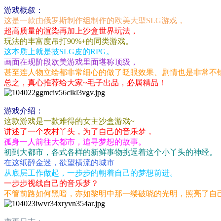
游戏概叙：
这是一款由俄罗斯制作组制作的欧美大型SLG游戏，
超高质量的渲染再加上沙盒世界玩法，
玩法的丰富度吊打90%+的同类游戏。
这本质上就是披SLG皮的RPG。
画面在现阶段欧美游戏里面堪称顶级，
甚至连人物立绘都非常细心的做了眨眼效果、剧情也是非常不
总之，真心推荐给大家~毛子出品，必属精品！
游戏介绍：
这款游戏是一款难得的女主沙盒游戏~
讲述了一个农村丫头，为了自己的音乐梦，
孤身一人前往大都市，追寻梦想的故事。
初到大都市，各式各样的新鲜事物挑逗着这个小丫头的神经。
在这纸醉金迷，欲望横流的城市
从底层工作做起，一步步的朝着自己的梦想前进。
一步步视线自己的音乐梦？
不管前路如何黑暗，亦如黎明中那一缕破晓的光明，照亮了自己