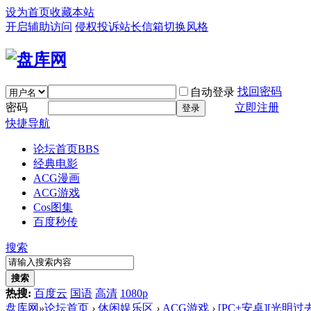
设为首页
收藏本站
开启辅助访问
侵权投诉
站长信箱
切换风格
找回密码
自动登录
密码
立即注册
登录
快捷导航
论坛首页
BBS
经典电影
ACG漫画
ACG游戏
Cos图集
百度秒传
搜索
搜索
热搜:
百度云
国语
高清
1080p
盘库网
»
论坛首页
›
休闲娱乐区
›
ACG游戏
›
[PC+安卓][光明过去 Br