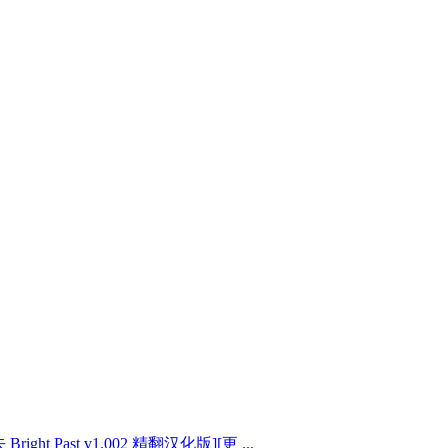
ight Past v1.002 精翻汉化版][更 ...