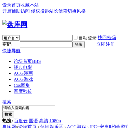
设为首页
收藏本站
开启辅助访问
侵权投诉
站长信箱
切换风格
找回密码
自动登录
密码
立即注册
登录
快捷导航
论坛首页
BBS
经典电影
ACG漫画
ACG游戏
Cos图集
百度秒传
搜索
搜索
热搜:
百度云
国语
高清
1080p
盘库网
»
论坛首页
›
休闲娱乐区
›
ACG游戏
›
[PC+安卓][约会游戏：萨沙