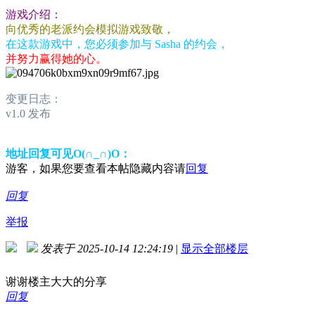
游戏介绍：
向优秀的老派约会模拟游戏致敬，
在这款游戏中，您必须参加与 Sasha 的约会，
并努力赢得她的心。
变更日志：
v1.0 发布
地址回复可见O(∩_∩)O：
游客，如果您要查看本帖隐藏内容请
回复
回复
举报
发表于 2025-10-14 12:24:19
|
显示全部楼层
谢谢楼主大大的分享
回复