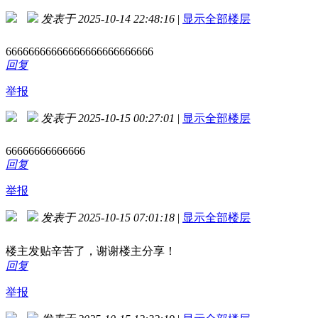
发表于 2025-10-14 22:48:16
|
显示全部楼层
66666666666666666666666666
回复
举报
发表于 2025-10-15 00:27:01
|
显示全部楼层
66666666666666
回复
举报
发表于 2025-10-15 07:01:18
|
显示全部楼层
楼主发贴辛苦了，谢谢楼主分享！
回复
举报