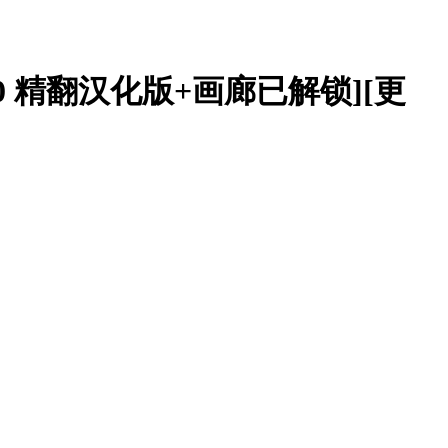
 v1.0 精翻汉化版+画廊已解锁][更