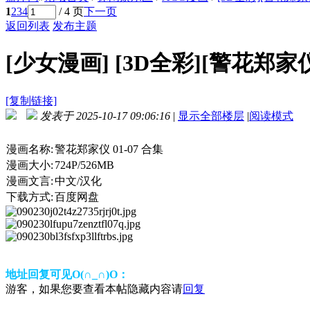
1
2
3
4
/ 4 页
下一页
返回列表
发布主题
[少女漫画]
[3D全彩][警花郑家仪 
[复制链接]
发表于 2025-10-17 09:06:16
|
显示全部楼层
|
阅读模式
漫画名称:
警花郑家仪 01-07 合集
漫画大小:
724P/526MB
漫画文言:
中文/汉化
下载方式:
百度网盘
地址回复可见O(∩_∩)O：
游客，如果您要查看本帖隐藏内容请
回复