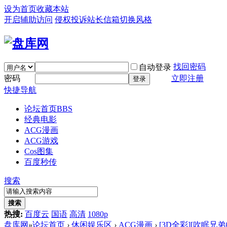
设为首页
收藏本站
开启辅助访问
侵权投诉
站长信箱
切换风格
找回密码
自动登录
密码
立即注册
登录
快捷导航
论坛首页
BBS
经典电影
ACG漫画
ACG游戏
Cos图集
百度秒传
搜索
搜索
热搜:
百度云
国语
高清
1080p
盘库网
»
论坛首页
›
休闲娱乐区
›
ACG漫画
›
[3D全彩][吹眠兄弟