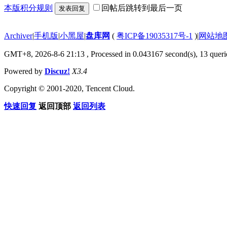
本版积分规则
回帖后跳转到最后一页
发表回复
Archiver
|
手机版
|
小黑屋
|
盘库网
(
粤ICP备19035317号-1
)
|
网站地
GMT+8, 2026-8-6 21:13
, Processed in 0.043167 second(s), 13 querie
Powered by
Discuz!
X3.4
Copyright © 2001-2020, Tencent Cloud.
快速回复
返回顶部
返回列表