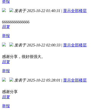
举报
发表于 2025-10-22 01:40:31
|
显示全部楼层
66666666666666
回复
举报
发表于 2025-10-22 02:00:33
|
显示全部楼层
感谢分享，很好很强大。
回复
举报
发表于 2025-10-22 05:28:01
|
显示全部楼层
感谢分享
回复
举报