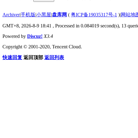
Archiver
|
手机版
|
小黑屋
|
盘库网
(
粤ICP备19035317号-1
)
|
网站地
GMT+8, 2026-8-9 18:41
, Processed in 0.084019 second(s), 13 querie
Powered by
Discuz!
X3.4
Copyright © 2001-2020, Tencent Cloud.
快速回复
返回顶部
返回列表