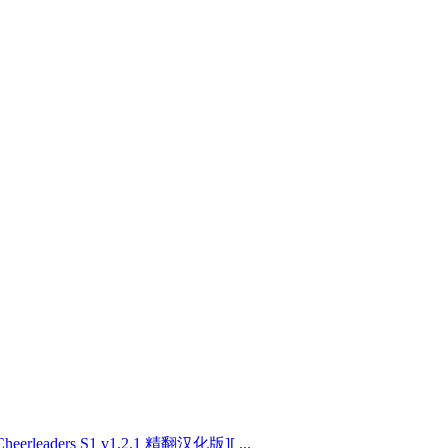
rleaders S1 v1.2.1 精翻汉化版][ ...