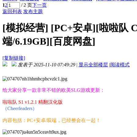
1
2
/ 2 页
下一页
返回列表
发布主题
[模拟经营]
[PC+安卓][啦啦队 Ch
端/6.19GB][百度网盘]
[复制链接]
发表于 2025-11-10 07:49:29
|
显示全部楼层
|
阅读模式
给大家分享一款非常不错的欧美SLG游戏更新：
啦啦队 S1 v1.2.1 精翻汉化版
（Cheerleaders）
内容包括：PC+安卓/双端，已经整合在一起！