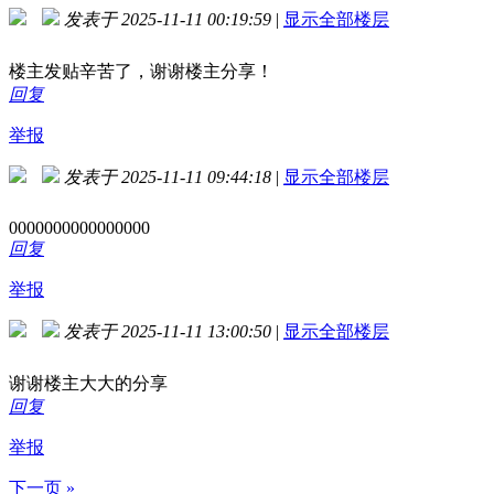
发表于 2025-11-11 00:19:59
|
显示全部楼层
楼主发贴辛苦了，谢谢楼主分享！
回复
举报
发表于 2025-11-11 09:44:18
|
显示全部楼层
0000000000000000
回复
举报
发表于 2025-11-11 13:00:50
|
显示全部楼层
谢谢楼主大大的分享
回复
举报
下一页 »