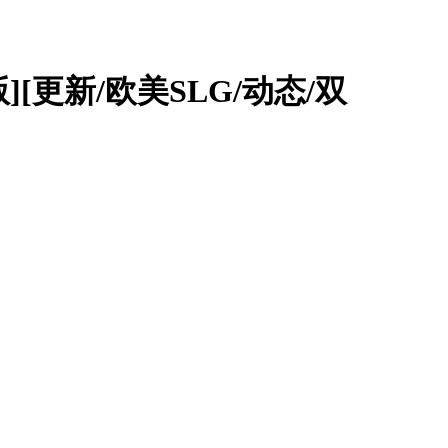
汉化版][更新/欧美SLG/动态/双