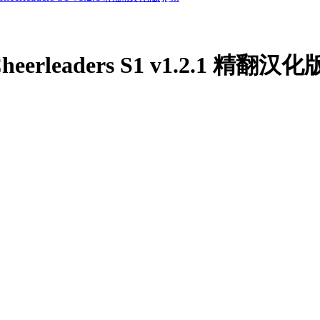
eerleaders S1 v1.2.1 精翻