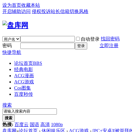
设为首页
收藏本站
开启辅助访问
侵权投诉
站长信箱
切换风格
找回密码
自动登录
密码
立即注册
登录
快捷导航
论坛首页
BBS
经典电影
ACG漫画
ACG游戏
Cos图集
百度秒传
搜索
搜索
热搜:
百度云
国语
高清
1080p
盘库网
»
论坛首页
›
休闲娱乐区
›
ACG游戏
›
[PC+安卓][被崇拜的婚姻 T