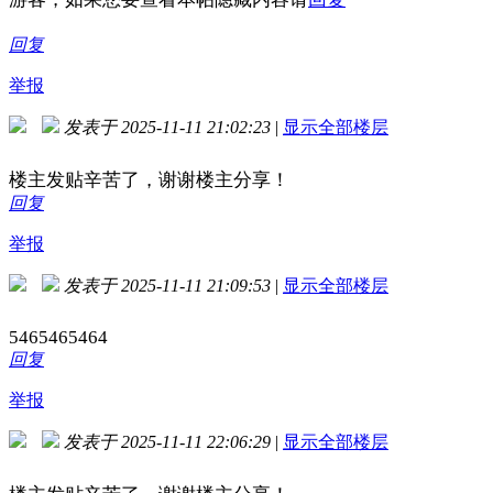
回复
举报
发表于 2025-11-11 21:02:23
|
显示全部楼层
楼主发贴辛苦了，谢谢楼主分享！
回复
举报
发表于 2025-11-11 21:09:53
|
显示全部楼层
5465465464
回复
举报
发表于 2025-11-11 22:06:29
|
显示全部楼层