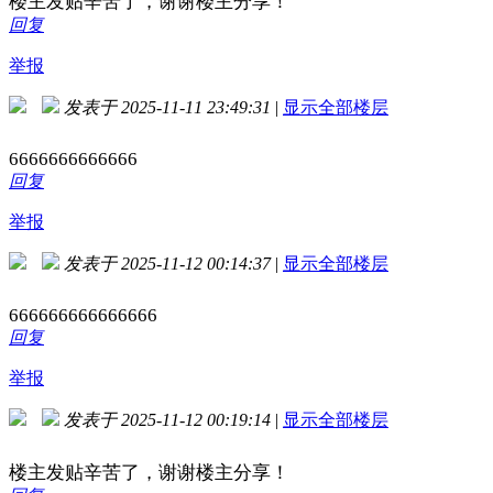
楼主发贴辛苦了，谢谢楼主分享！
回复
举报
发表于 2025-11-11 23:49:31
|
显示全部楼层
6666666666666
回复
举报
发表于 2025-11-12 00:14:37
|
显示全部楼层
666666666666666
回复
举报
发表于 2025-11-12 00:19:14
|
显示全部楼层
楼主发贴辛苦了，谢谢楼主分享！