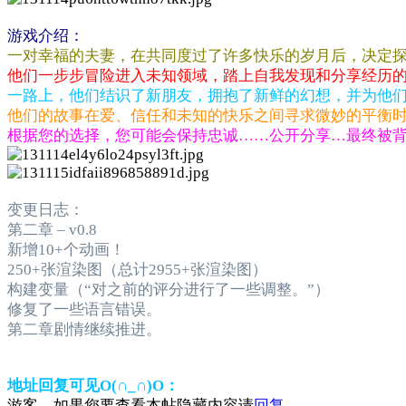
游戏介绍：
一对幸福的夫妻，在共同度过了许多快乐的岁月后，决定
他们一步步冒险进入未知领域，踏上自我发现和分享经历
一路上，他们结识了新朋友，拥抱了新鲜的幻想，并为他
他们的故事在爱、信任和未知的快乐之间寻求微妙的平衡
根据您的选择，您可能会保持忠诚……公开分享…最终被
变更日志：
第二章 – v0.8
新增10+个动画！
250+张渲染图（总计2955+张渲染图）
构建变量（“对之前的评分进行了一些调整。”）
修复了一些语言错误。
第二章剧情继续推进。
地址回复可见O(∩_∩)O：
游客，如果您要查看本帖隐藏内容请
回复