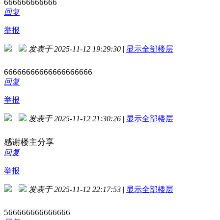
666666666666
回复
举报
发表于 2025-11-12 19:29:30
|
显示全部楼层
66666666666666666666
回复
举报
发表于 2025-11-12 21:30:26
|
显示全部楼层
感谢楼主分享
回复
举报
发表于 2025-11-12 22:17:53
|
显示全部楼层
566666666666666