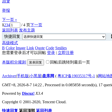
回复
举报
下一页 »
1
2
3
4
/ 4 页
下一页
返回列表
发布主题
快捷回复
【
高级模式
B
Color
Image
Link
Quote
Code
Smilies
您需要登录后才可以回帖
登录
|
立即注册
本版积分规则
回帖后跳转到最后一页
发表回复
Archiver
|
手机版
|
小黑屋
|
盘库网
(
粤ICP备19035317号-1
)
|
网站地
GMT+8, 2026-8-7 14:22
, Processed in 0.085858 second(s), 17 querie
Powered by
Discuz!
X3.4
Copyright © 2001-2020, Tencent Cloud.
快速回复
返回顶部
返回列表