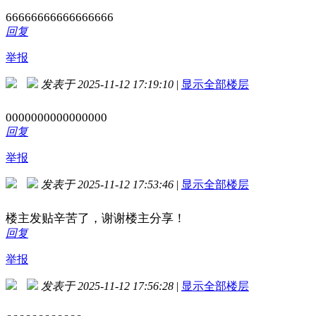
66666666666666666
回复
举报
发表于 2025-11-12 17:19:10
|
显示全部楼层
0000000000000000
回复
举报
发表于 2025-11-12 17:53:46
|
显示全部楼层
楼主发贴辛苦了，谢谢楼主分享！
回复
举报
发表于 2025-11-12 17:56:28
|
显示全部楼层