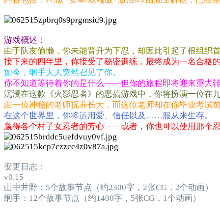
游戏概述：
由于队友偷懒，你未能晋升为下忍，却因此引起了根组织
接下来的四年里，你接受了秘密训练，最终成为一名合格
如今，纲手大人突然召见了你。
你不知道等待着你的是什么——但你的旅程即将迎来重大
沉浸在这款《火影忍者》的恶搞游戏中，你将扮演一位在
由一位神秘的老师抚养长大，而这位老师却在你毕业考试
在这个世界里，你将运用爱、信任以及……服从来生存。
赢得各个村子女忍者的芳心——或者，你也可以使用那个
变更日志：
v0.15
山中井野：5个故事节点（约2300字，2张CG，2个动画）
纲手：12个故事节点（约1400字，5张CG，1个动画）