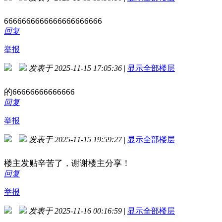
6666666666666666666666
回复
举报
发表于 2025-11-15 17:05:36
|
显示全部楼层
的66666666666666
回复
举报
发表于 2025-11-15 19:59:27
|
显示全部楼层
楼主发贴辛苦了，谢谢楼主分享！
回复
举报
发表于 2025-11-16 00:16:59
|
显示全部楼层