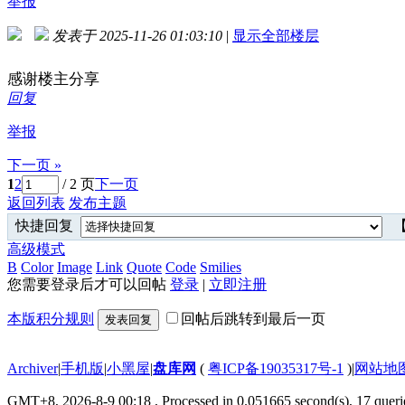
举报
发表于 2025-11-26 01:03:10
|
显示全部楼层
感谢楼主分享
回复
举报
下一页 »
1
2
/ 2 页
下一页
返回列表
发布主题
快捷回复
【
高级模式
B
Color
Image
Link
Quote
Code
Smilies
您需要登录后才可以回帖
登录
|
立即注册
本版积分规则
回帖后跳转到最后一页
发表回复
Archiver
|
手机版
|
小黑屋
|
盘库网
(
粤ICP备19035317号-1
)
|
网站地
GMT+8, 2026-8-9 00:18
, Processed in 0.051665 second(s), 17 querie