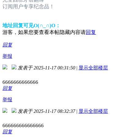
订阅用户专享纪念品！
地址回复可见O(∩_∩)O：
游客，如果您要查看本帖隐藏内容请
回复
回复
举报
发表于 2025-11-17 00:31:50
|
显示全部楼层
6666666666666
回复
举报
发表于 2025-11-17 08:32:37
|
显示全部楼层
666666666666666
回复