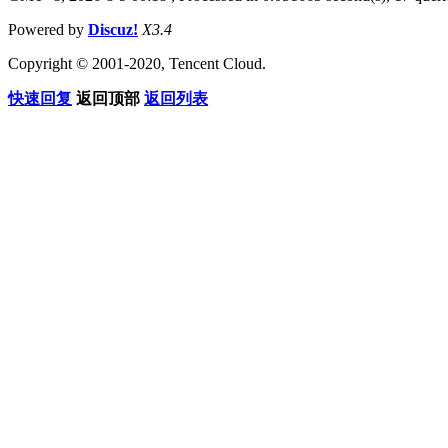
Powered by
Discuz!
X3.4
Copyright © 2001-2020, Tencent Cloud.
快速回复
返回顶部
返回列表