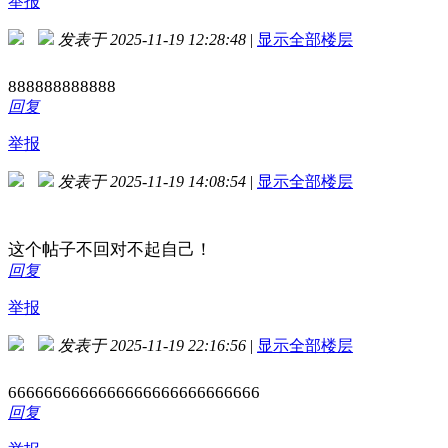
举报
发表于 2025-11-19 12:28:48
|
显示全部楼层
888888888888
回复
举报
发表于 2025-11-19 14:08:54
|
显示全部楼层
这个帖子不回对不起自己！
回复
举报
发表于 2025-11-19 22:16:56
|
显示全部楼层
6666666666666666666666666666
回复