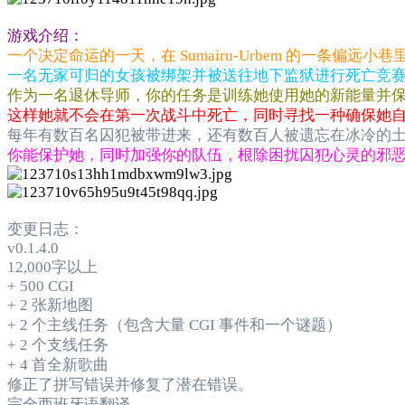
游戏介绍：
一个决定命运的一天，在 Sumairu-Urbem 的一条偏远小巷
一名无家可归的女孩被绑架并被送往地下监狱进行死亡竞
作为一名退休导师，你的任务是训练她使用她的新能量并
这样她就不会在第一次战斗中死亡，同时寻找一种确保她
每年有数百名囚犯被带进来，还有数百人被遗忘在冰冷的
你能保护她，同时加强你的队伍，根除困扰囚犯心灵的邪
变更日志：
v0.1.4.0
12,000字以上
+ 500 CGI
+ 2 张新地图
+ 2 个主线任务（包含大量 CGI 事件和一个谜题）
+ 2 个支线任务
+ 4 首全新歌曲
修正了拼写错误并修复了潜在错误。
完全西班牙语翻译