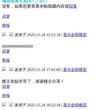
地址回复可见O(∩_∩)O：
游客，如果您要查看本帖隐藏内容请
回复
回复
举报
发表于 2025-11-24 15:12:18
|
显示全部楼层
00000000000000
回复
举报
发表于 2025-11-24 17:41:03
|
显示全部楼层
楼主发贴辛苦了，谢谢楼主分享！
回复
举报
发表于 2025-11-24 18:22:34
|
显示全部楼层