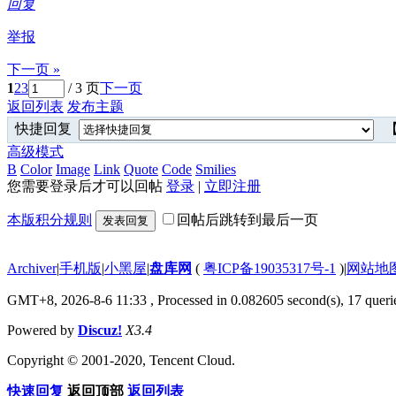
回复
举报
下一页 »
1
2
3
/ 3 页
下一页
返回列表
发布主题
快捷回复
【
高级模式
B
Color
Image
Link
Quote
Code
Smilies
您需要登录后才可以回帖
登录
|
立即注册
本版积分规则
回帖后跳转到最后一页
发表回复
Archiver
|
手机版
|
小黑屋
|
盘库网
(
粤ICP备19035317号-1
)
|
网站地
GMT+8, 2026-8-6 11:33
, Processed in 0.082605 second(s), 17 querie
Powered by
Discuz!
X3.4
Copyright © 2001-2020, Tencent Cloud.
快速回复
返回顶部
返回列表