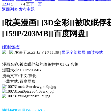
1
2
3
4
/ 4 页
下一页
返回列表
发布主题
[耽美漫画]
[3D全彩][被吹眠俘获
[159P/203MB][百度网盘]
[复制链接]
发表于 2025-12-3 10:11:30
|
显示全部楼层
|
阅读模式
漫画名称:
被吹眠俘获的雌兔妈妈 01-02 合集
漫画大小:
159P/203MB
漫画文言:
中文/汉化
下载方式:
百度网盘
地址回复可见O(∩_∩)O：