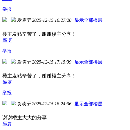
举报
发表于 2025-12-15 16:27:20
|
显示全部楼层
楼主发贴辛苦了，谢谢楼主分享！
回复
举报
发表于 2025-12-15 17:15:39
|
显示全部楼层
楼主发贴辛苦了，谢谢楼主分享！
回复
举报
发表于 2025-12-15 18:24:06
|
显示全部楼层
谢谢楼主大大的分享
回复