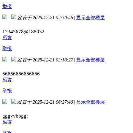
举报
发表于 2025-12-21 02:30:46
|
显示全部楼层
12345678@188932
回复
举报
发表于 2025-12-21 03:18:27
|
显示全部楼层
66666666666666
回复
举报
发表于 2025-12-21 06:27:40
|
显示全部楼层
gggvvbbggr
回复
举报