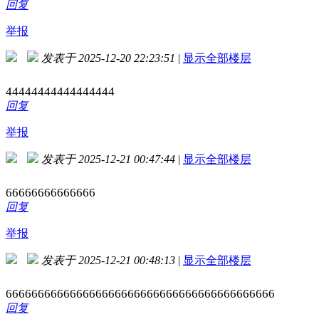
回复
举报
发表于 2025-12-20 22:23:51
|
显示全部楼层
44444444444444444
回复
举报
发表于 2025-12-21 00:47:44
|
显示全部楼层
66666666666666
回复
举报
发表于 2025-12-21 00:48:13
|
显示全部楼层
666666666666666666666666666666666666666666
回复