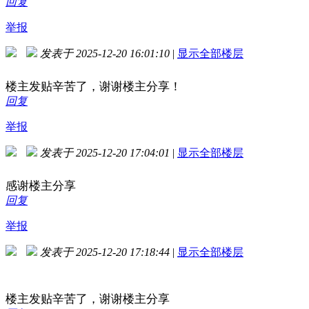
回复
举报
发表于 2025-12-20 16:01:10
|
显示全部楼层
楼主发贴辛苦了，谢谢楼主分享！
回复
举报
发表于 2025-12-20 17:04:01
|
显示全部楼层
感谢楼主分享
回复
举报
发表于 2025-12-20 17:18:44
|
显示全部楼层
楼主发贴辛苦了，谢谢楼主分享