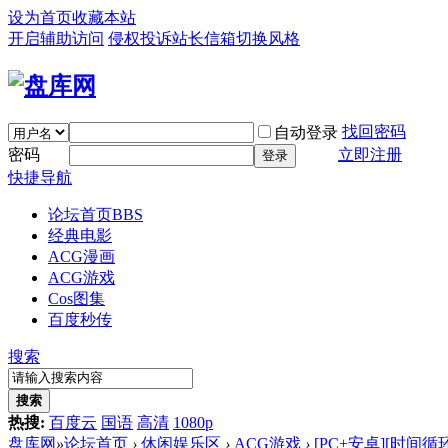
设为首页
收藏本站
开启辅助访问
侵权投诉
站长信箱
切换风格
找回密码
自动登录
密码
立即注册
登录
快捷导航
论坛首页
BBS
经典电影
ACG漫画
ACG游戏
Cos图集
百度秒传
搜索
搜索
热搜:
百度云
国语
高清
1080p
盘库网
»
论坛首页
›
休闲娱乐区
›
ACG游戏
›
[PC+安卓][时间循环猎人 