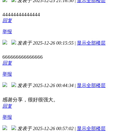
发表于 2025-12-25 21:16:50
|
显示全部楼层
44444444444444
回复
举报
发表于 2025-12-26 00:15:55
|
显示全部楼层
666666666666666
回复
举报
发表于 2025-12-26 00:44:34
|
显示全部楼层
感谢分享，很好很强大。
回复
举报
发表于 2025-12-26 00:57:02
|
显示全部楼层