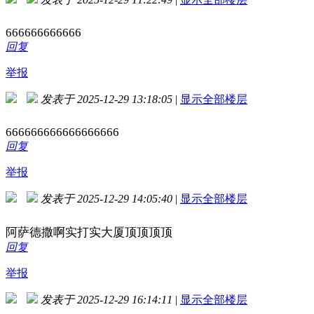
666666666666
回复
举报
发表于 2025-12-29 13:18:05
|
显示全部楼层
666666666666666666
回复
举报
发表于 2025-12-29 14:05:40
|
显示全部楼层
阿萨德撒啊实打实大厦顶顶顶顶
回复
举报
发表于 2025-12-29 16:14:11
|
显示全部楼层