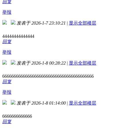
回复
举报
发表于 2026-1-7 23:10:21
|
显示全部楼层
44444444444444
回复
举报
发表于 2026-1-8 00:28:22
|
显示全部楼层
6666666666666666666666666666666666666666
回复
举报
发表于 2026-1-8 01:14:00
|
显示全部楼层
6666666666666
回复