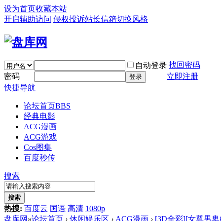
设为首页
收藏本站
开启辅助访问
侵权投诉
站长信箱
切换风格
找回密码
自动登录
密码
立即注册
登录
快捷导航
论坛首页
BBS
经典电影
ACG漫画
ACG游戏
Cos图集
百度秒传
搜索
搜索
热搜:
百度云
国语
高清
1080p
盘库网
»
论坛首页
›
休闲娱乐区
›
ACG漫画
›
[3D全彩][女尊男卑的修