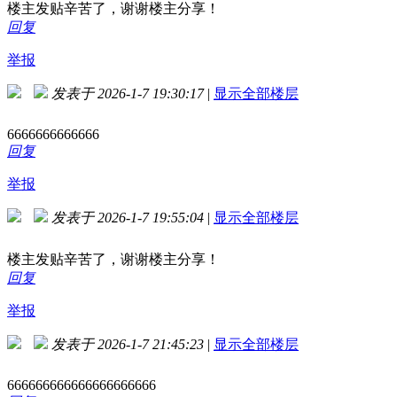
楼主发贴辛苦了，谢谢楼主分享！
回复
举报
发表于 2026-1-7 19:30:17
|
显示全部楼层
6666666666666
回复
举报
发表于 2026-1-7 19:55:04
|
显示全部楼层
楼主发贴辛苦了，谢谢楼主分享！
回复
举报
发表于 2026-1-7 21:45:23
|
显示全部楼层
666666666666666666666