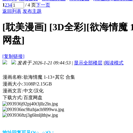
1
2
3
4
/ 4 页
下一页
返回列表
发布主题
[耽美漫画]
[3D全彩][欲海情魔 1-
网盘]
[复制链接]
发表于 2026-1-21 09:44:53
|
显示全部楼层
|
阅读模式
漫画名称:
欲海情魔 1-13+其它 合集
漫画大小:
3108P/2.15GB
漫画文言:
中文/汉化
下载方式:
百度网盘
地址回复可见O(∩_∩)O：