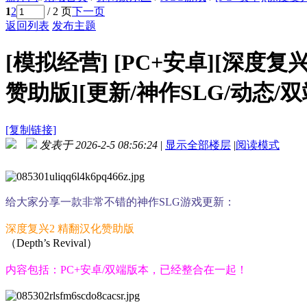
1
2
/ 2 页
下一页
返回列表
发布主题
[模拟经营]
[PC+安卓][深度复兴2 D
赞助版][更新/神作SLG/动态/双端
[复制链接]
发表于 2026-2-5 08:56:24
|
显示全部楼层
|
阅读模式
给大家分享一款非常不错的神作SLG游戏更新：
深度复兴2 精翻汉化赞助版
（Depth’s Revival）
内容包括：PC+安卓/双端版本，已经整合在一起！