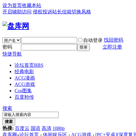
设为首页
收藏本站
开启辅助访问
侵权投诉
站长信箱
切换风格
找回密码
自动登录
密码
立即注册
登录
快捷导航
论坛首页
BBS
经典电影
ACG漫画
ACG游戏
Cos图集
百度秒传
搜索
搜索
热搜:
百度云
国语
高清
1080p
盘库网
»
论坛首页
›
休闲娱乐区
›
ACG游戏
›
[PC+安卓][深度复兴2 De