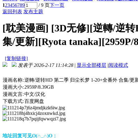
1
2
3
4
5
6
7
8
9
/ 9 页
下一页
返回列表
发布主题
[耽美漫画]
[3D无修][逆轉/逆转
集/更新][Ryota tanaka][2959P
[复制链接]
发表于 2026-2-17 11:14:28
|
显示全部楼层
|
阅读模式
漫画名称:
逆轉/逆转HD 第二季 归尘长梦 1-20+全番外 合集/更
漫画大小:
2959P/8.39GB
漫画文言:
中文/汉化
下载方式:
百度网盘
地址回复可见O(∩_∩)O：