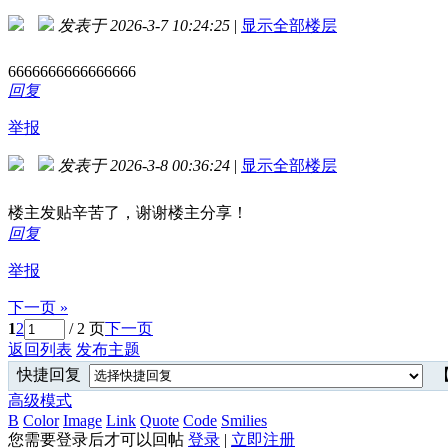
发表于 2026-3-7 10:24:25
|
显示全部楼层
6666666666666666
回复
举报
发表于 2026-3-8 00:36:24
|
显示全部楼层
楼主发贴辛苦了，谢谢楼主分享！
回复
举报
下一页 »
1
2
/ 2 页
下一页
返回列表
发布主题
快捷回复
【
高级模式
B
Color
Image
Link
Quote
Code
Smilies
您需要登录后才可以回帖
登录
|
立即注册