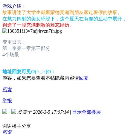
游戏介绍：
故事讲述了大学生戴斯蒙德受邀到朋友家过暑假的故事。
在魅力四射的美女环绕下，这个夏天在有趣的互动中展开，
创造了一段充满刺激的难忘经历。
变更日志：
第二季第一章第三部分
4个场景
地址回复可见O(∩_∩)O：
游客，如果您要查看本帖隐藏内容请
回复
回复
举报
发表于 2026-3-5 17:07:14
|
显示全部楼层
谢谢楼主分享
回复