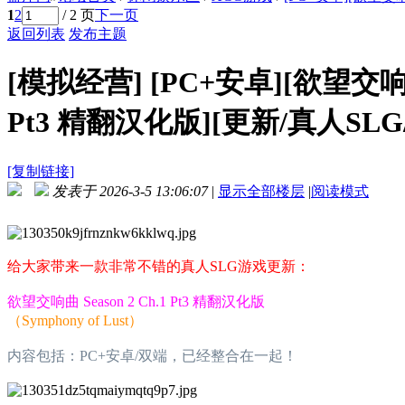
1
2
/ 2 页
下一页
返回列表
发布主题
[模拟经营]
[PC+安卓][欲望交响曲 S
Pt3 精翻汉化版][更新/真人SLG/
[复制链接]
发表于 2026-3-5 13:06:07
|
显示全部楼层
|
阅读模式
给大家带来一款非常不错的真人SLG游戏更新：
欲望交响曲 Season 2 Ch.1 Pt3 精翻汉化版
（Symphony of Lust）
内容包括：PC+安卓/双端，已经整合在一起！