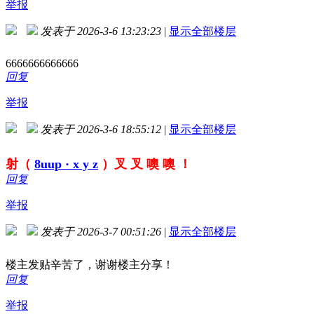
举报
发表于 2026-3-6 13:23:23
|
显示全部楼层
6666666666666
回复
举报
发表于 2026-3-6 18:55:12
|
显示全部楼层
射（
8uup · x y z
）叉 叉 噢 噢 ！
回复
举报
发表于 2026-3-7 00:51:26
|
显示全部楼层
楼主发贴辛苦了，谢谢楼主分享！
回复
举报