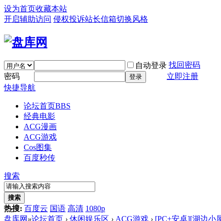
设为首页
收藏本站
开启辅助访问
侵权投诉
站长信箱
切换风格
找回密码
自动登录
密码
立即注册
登录
快捷导航
论坛首页
BBS
经典电影
ACG漫画
ACG游戏
Cos图集
百度秒传
搜索
搜索
热搜:
百度云
国语
高清
1080p
盘库网
»
论坛首页
›
休闲娱乐区
›
ACG游戏
›
[PC+安卓][湖边小屋 Ca