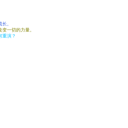
成长。
改变一切的力量。
何重演？