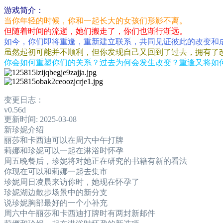
游戏简介：
当你年轻的时候，你和一起长大的女孩们形影不离。
但随着时间的流逝，她们搬走了，你们也渐行渐远。
如今，你们即将重逢，重新建立联系，共同见证彼此的改变和
虽然起初可能并不顺利，但你发现自己又回到了过去，拥有了
你会如何重塑你们的关系？过去为何会发生改变？重逢又将如
变更日志：
v0.56d
更新时间: 2025-03-08
新珍妮介绍
丽莎和卡西迪可以在周六中午打牌
莉娜和珍妮可以一起在淋浴时怀孕
周五晚餐后，珍妮将对她正在研究的书籍有新的看法
你现在可以和莉娜一起去集市
珍妮周日凌晨来访你时，她现在怀孕了
珍妮湖边散步场景中的新分支
说珍妮胸部最好的一个小补充
周六中午丽莎和卡西迪打牌时有两封新邮件