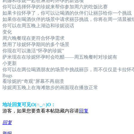
莉娜和珍妮一起在淋浴时怀孕的新选项
你可以选择怀孕的珍妮来帮你参加周六的吃饭比赛
如果卡拉怀孕了，你可以让喝酒的伙伴们让丽莎给你一个挑战
如果你在喝酒伙伴的场景中请求丽莎挑战，你将在周一清晨被
你可以在周五晚上湖边和珍妮说话
变化
周六晚餐现在更符合怀孕需求
禁用了珍妮怀孕期间的多个场景
你现在可以激活“怀孕的珍妮”
萨米现在在珍妮怀孕时会吃醋——周五晚餐时对珍妮有
小更新
你可以在两位喝酒朋友的场景中挑战丽莎，而不仅仅是卡拉怀
Bugs
看珍妮的“奇观”屏幕不再崩溃
珍妮周五晚上在海滩散步的画面现在播放正常
地址回复可见O(∩_∩)O：
游客，如果您要查看本帖隐藏内容请
回复
回复
举报