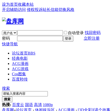
设为首页
收藏本站
开启辅助访问
侵权投诉
站长信箱
切换风格
找回密码
自动登录
密码
立即注册
登录
快捷导航
论坛首页
BBS
经典电影
ACG漫画
ACG游戏
Cos图集
百度秒传
搜索
搜索
热搜:
百度云
国语
高清
1080p
盘库网
»
论坛首页
›
休闲娱乐区
›
ACG漫画
›
[3D全彩][讲个故事 01