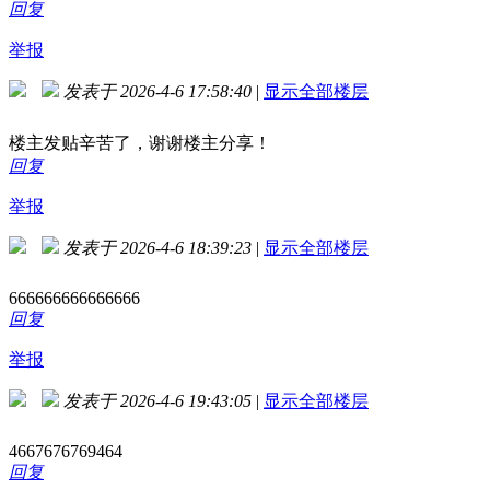
回复
举报
发表于 2026-4-6 17:58:40
|
显示全部楼层
楼主发贴辛苦了，谢谢楼主分享！
回复
举报
发表于 2026-4-6 18:39:23
|
显示全部楼层
666666666666666
回复
举报
发表于 2026-4-6 19:43:05
|
显示全部楼层
4667676769464
回复