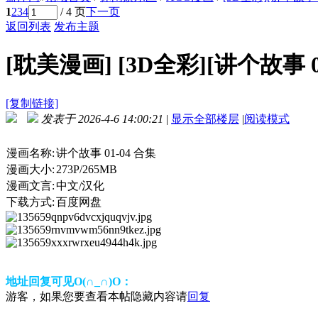
1
2
3
4
/ 4 页
下一页
返回列表
发布主题
[耽美漫画]
[3D全彩][讲个故事 01
[复制链接]
发表于 2026-4-6 14:00:21
|
显示全部楼层
|
阅读模式
漫画名称:
讲个故事 01-04 合集
漫画大小:
273P/265MB
漫画文言:
中文/汉化
下载方式:
百度网盘
地址回复可见O(∩_∩)O：
游客，如果您要查看本帖隐藏内容请
回复