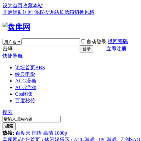
设为首页
收藏本站
开启辅助访问
侵权投诉
站长信箱
切换风格
找回密码
自动登录
密码
立即注册
登录
快捷导航
论坛首页
BBS
经典电影
ACG漫画
ACG游戏
Cos图集
百度秒传
搜索
搜索
热搜:
百度云
国语
高清
1080p
盘库网
»
论坛首页
›
休闲娱乐区
›
ACG游戏
›
[PC游戏][刀剑SA