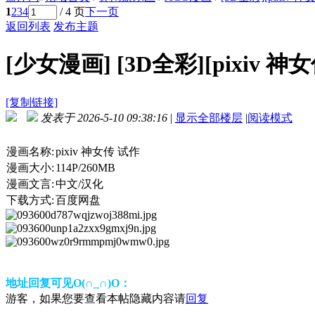
1
2
3
4
/ 4 页
下一页
返回列表
发布主题
[少女漫画]
[3D全彩][pixiv 神
[复制链接]
发表于 2026-5-10 09:38:16
|
显示全部楼层
|
阅读模式
漫画名称:
pixiv 神女传 试作
漫画大小:
114P/260MB
漫画文言:
中文/汉化
下载方式:
百度网盘
地址回复可见O(∩_∩)O：
游客，如果您要查看本帖隐藏内容请
回复