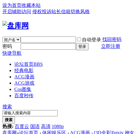
设为首页
收藏本站
开启辅助访问
侵权投诉
站长信箱
切换风格
找回密码
自动登录
密码
立即注册
登录
快捷导航
论坛首页
BBS
经典电影
ACG漫画
ACG游戏
Cos图集
百度秒传
搜索
搜索
热搜:
百度云
国语
高清
1080p
盘库网
»
论坛首页
›
休闲娱乐区
›
ACG漫画
›
[3D全彩][pixiv 神