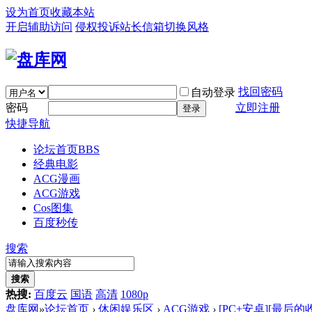
设为首页
收藏本站
开启辅助访问
侵权投诉
站长信箱
切换风格
找回密码
自动登录
密码
立即注册
登录
快捷导航
论坛首页
BBS
经典电影
ACG漫画
ACG游戏
Cos图集
百度秒传
搜索
搜索
热搜:
百度云
国语
高清
1080p
盘库网
»
论坛首页
›
休闲娱乐区
›
ACG游戏
›
[PC+安卓][最后的收获 L