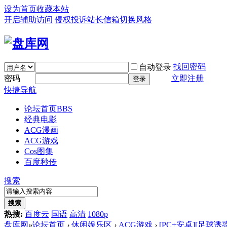
设为首页
收藏本站
开启辅助访问
侵权投诉
站长信箱
切换风格
找回密码
自动登录
密码
立即注册
登录
快捷导航
论坛首页
BBS
经典电影
ACG漫画
ACG游戏
Cos图集
百度秒传
搜索
搜索
热搜:
百度云
国语
高清
1080p
盘库网
»
论坛首页
›
休闲娱乐区
›
ACG游戏
›
[PC+安卓][足球诱惑 Foo