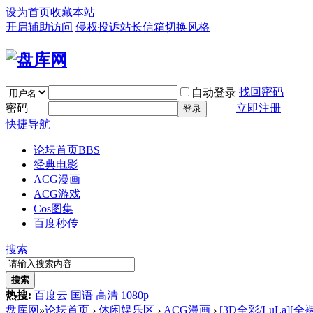
设为首页
收藏本站
开启辅助访问
侵权投诉
站长信箱
切换风格
找回密码
自动登录
密码
立即注册
登录
快捷导航
论坛首页
BBS
经典电影
ACG漫画
ACG游戏
Cos图集
百度秒传
搜索
搜索
热搜:
百度云
国语
高清
1080p
盘库网
»
论坛首页
›
休闲娱乐区
›
ACG漫画
›
[3D全彩/LuLa][