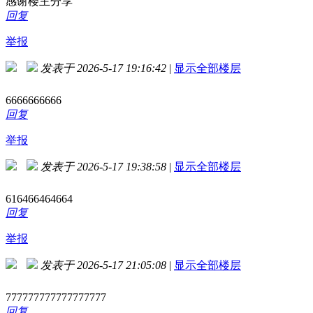
感谢楼主分享
回复
举报
发表于 2026-5-17 19:16:42
|
显示全部楼层
6666666666
回复
举报
发表于 2026-5-17 19:38:58
|
显示全部楼层
616466464664
回复
举报
发表于 2026-5-17 21:05:08
|
显示全部楼层
777777777777777777
回复