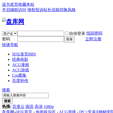
设为首页
收藏本站
开启辅助访问
侵权投诉
站长信箱
切换风格
找回密码
自动登录
密码
立即注册
登录
快捷导航
论坛首页
BBS
经典电影
ACG漫画
ACG游戏
Cos图集
百度秒传
搜索
搜索
热搜:
百度云
国语
高清
1080p
盘库网
»
论坛首页
›
休闲娱乐区
›
ACG游戏
›
[PC+安卓][神秘学院 Col