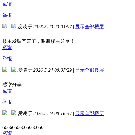
回复
举报
发表于 2026-5-23 23:04:07
|
显示全部楼层
楼主发贴辛苦了，谢谢楼主分享！
回复
举报
发表于 2026-5-24 00:07:29
|
显示全部楼层
感谢分享
回复
举报
发表于 2026-5-24 00:16:37
|
显示全部楼层
66666666666666666
回复