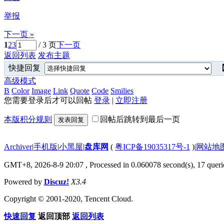
举报
下一页 »
1
2
3
/ 3 页
下一页
返回列表
发布主题
快捷回复
【
高级模式
B
Color
Image
Link
Quote
Code
Smilies
您需要登录后才可以回帖
登录
|
立即注册
本版积分规则
回帖后跳转到最后一页
发表回复
Archiver
|
手机版
|
小黑屋
|
盘库网
(
粤ICP备19035317号-1
)
|
网站地
GMT+8, 2026-8-9 20:07
, Processed in 0.060078 second(s), 17 querie
Powered by
Discuz!
X3.4
Copyright © 2001-2020, Tencent Cloud.
快速回复
返回顶部
返回列表