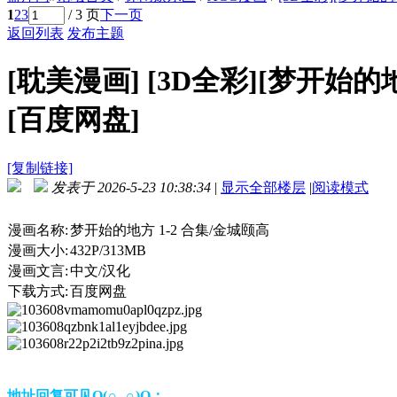
1
2
3
/ 3 页
下一页
返回列表
发布主题
[耽美漫画]
[3D全彩][梦开始的地方
[百度网盘]
[复制链接]
发表于 2026-5-23 10:38:34
|
显示全部楼层
|
阅读模式
漫画名称:
梦开始的地方 1-2 合集/金城颐高
漫画大小:
432P/313MB
漫画文言:
中文/汉化
下载方式:
百度网盘
地址回复可见O(∩_∩)O：