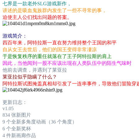
七界是一款老外SLG游戏新作，
讲述的是吸血鬼族群内发生了一些不寻常的事，
迫使主人公们找出问题的答案。
游戏简介：
四百年来，阿特拉斯一直在努力维持整个王国的和平
自从女王去世后，他们的国王变得非常凄凉
于是恢复秩序的重任就落在了王子阿特拉斯的肩上
因此，当他闻到一股不应该出现在人类队伍中的陌生气味时
他前去调查，并遇到了莱亚拉
莱亚拉似乎隐瞒了什么？
阿特拉斯试图掩盖真相却引发了一连串事件，导致他们冒险穿
更新日志：
v1.05
834 张新图片
9 个全新多角度动画（36 个角度）
6 个全新奖杯
4 件新画廊作品