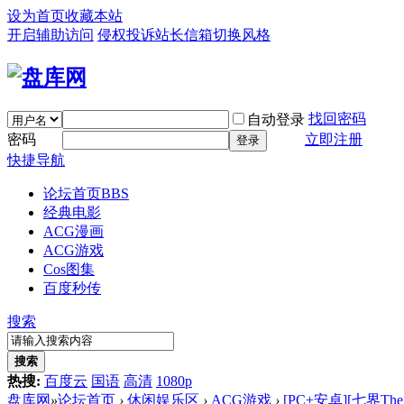
设为首页
收藏本站
开启辅助访问
侵权投诉
站长信箱
切换风格
找回密码
自动登录
密码
立即注册
登录
快捷导航
论坛首页
BBS
经典电影
ACG漫画
ACG游戏
Cos图集
百度秒传
搜索
搜索
热搜:
百度云
国语
高清
1080p
盘库网
»
论坛首页
›
休闲娱乐区
›
ACG游戏
›
[PC+安卓][七界The S