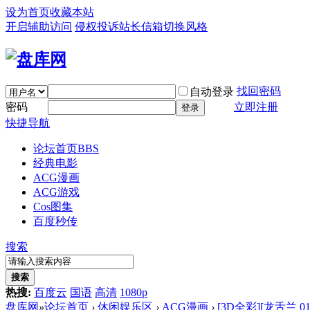
设为首页
收藏本站
开启辅助访问
侵权投诉
站长信箱
切换风格
找回密码
自动登录
密码
立即注册
登录
快捷导航
论坛首页
BBS
经典电影
ACG漫画
ACG游戏
Cos图集
百度秒传
搜索
搜索
热搜:
百度云
国语
高清
1080p
盘库网
»
论坛首页
›
休闲娱乐区
›
ACG漫画
›
[3D全彩][龙舌兰 01-