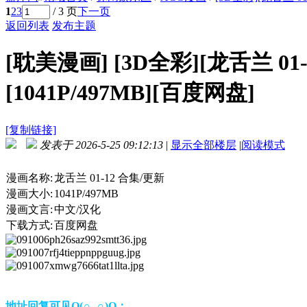
1
2
3
/ 3 页
下一页
返回列表
发布主题
[耽美漫画]
[3D全彩][龙舌兰 01
[1041P/497MB][百度网盘]
[复制链接]
发表于 2026-5-25 09:12:13
|
显示全部楼层
|
阅读模式
漫画名称:
龙舌兰 01-12 合集/更新
漫画大小:
1041P/497MB
漫画文言:
中文/汉化
下载方式:
百度网盘
地址回复可见O(∩_∩)O：