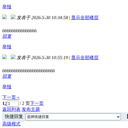
举报
发表于 2026-5-30 10:34:58
|
显示全部楼层
666666666666666
回复
举报
发表于 2026-5-30 10:55:19
|
显示全部楼层
66666666666666666666666
回复
举报
下一页 »
1
2
/ 2 页
下一页
返回列表
发布主题
快捷回复
【
高级模式