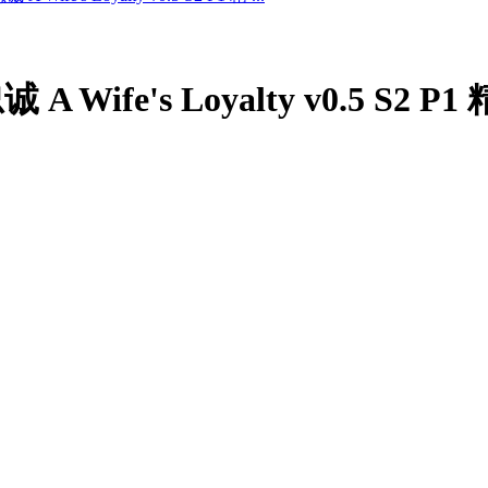
A Wife's Loyalty v0.5 S