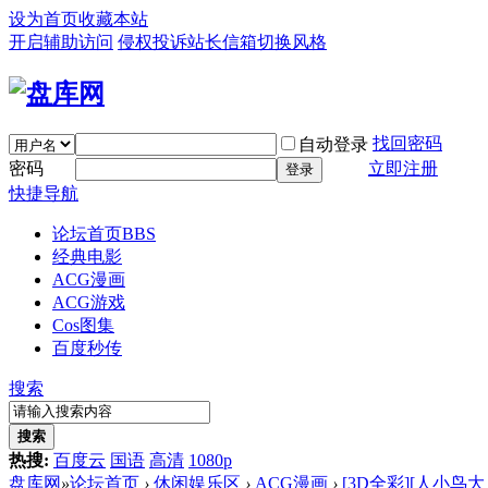
设为首页
收藏本站
开启辅助访问
侵权投诉
站长信箱
切换风格
找回密码
自动登录
密码
立即注册
登录
快捷导航
论坛首页
BBS
经典电影
ACG漫画
ACG游戏
Cos图集
百度秒传
搜索
搜索
热搜:
百度云
国语
高清
1080p
盘库网
»
论坛首页
›
休闲娱乐区
›
ACG漫画
›
[3D全彩][人小鸟大 