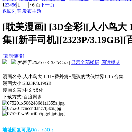
1
2
3
4
5
6
/ 6 页
下一页
返回列表
发布主题
[耽美漫画]
[3D全彩][人小鸟大 
集][新手司机][2323P/3.19GB]
[复制链接]
发表于 2026-6-4 07:54:35
|
显示全部楼层
|
阅读模式
漫画名称:
人小鸟大 1-11+番外篇+屁孩的武侠世界1-15 合集
漫画大小:
2323P/3.19GB
漫画文言:
中文/汉化
下载方式:
百度网盘
地址回复可见O(∩_∩)O：