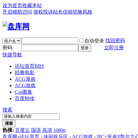
设为首页
收藏本站
开启辅助访问
侵权投诉
站长信箱
切换风格
找回密码
自动登录
密码
立即注册
登录
快捷导航
论坛首页
BBS
经典电影
ACG漫画
ACG游戏
Cos图集
百度秒传
搜索
搜索
热搜:
百度云
国语
高清
1080p
盘库网
»
论坛首页
›
休闲娱乐区
›
ACG游戏
›
[PC+安卓][凯尔之心 Ky