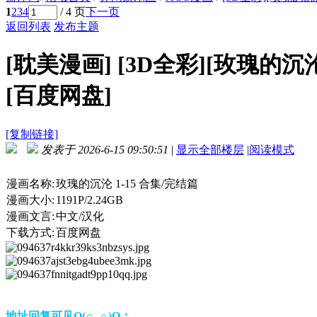
1
2
3
4
/ 4 页
下一页
返回列表
发布主题
[耽美漫画]
[3D全彩][玫瑰的沉沦 1
[百度网盘]
[复制链接]
发表于 2026-6-15 09:50:51
|
显示全部楼层
|
阅读模式
漫画名称:
玫瑰的沉沦 1-15 合集/完结篇
漫画大小:
1191P/2.24GB
漫画文言:
中文/汉化
下载方式:
百度网盘
地址回复可见O(∩_∩)O：