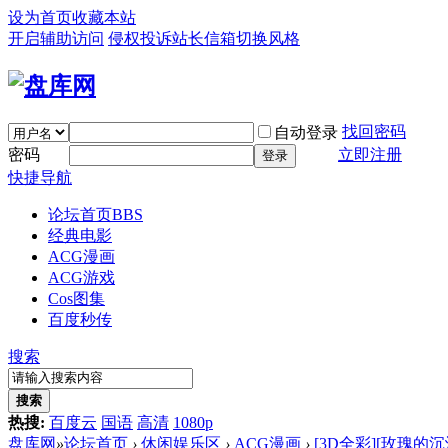
设为首页
收藏本站
开启辅助访问
侵权投诉
站长信箱
切换风格
找回密码
自动登录
密码
立即注册
登录
快捷导航
论坛首页
BBS
经典电影
ACG漫画
ACG游戏
Cos图集
百度秒传
搜索
搜索
热搜:
百度云
国语
高清
1080p
盘库网
»
论坛首页
›
休闲娱乐区
›
ACG漫画
›
[3D全彩][玫瑰的沉沦 1