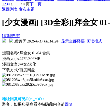
1
2
3
4
/ 4 页
下一页
返回列表
发布主题
[少女漫画]
[3D全彩][拜金女 01-
[复制链接]
发表于 2026-6-17 08:14:24
|
显示全部楼层
|
阅读模式
漫画名称:
拜金女 01-04 合集
漫画大小:
447P/306MB
漫画文言:
中文/汉化
下载方式:
百度网盘
地址回复可见O(∩_∩)O：
游客，如果您要查看本帖隐藏内容请
回复