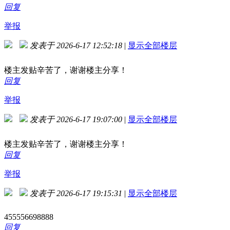
回复
举报
发表于 2026-6-17 12:52:18
|
显示全部楼层
楼主发贴辛苦了，谢谢楼主分享！
回复
举报
发表于 2026-6-17 19:07:00
|
显示全部楼层
楼主发贴辛苦了，谢谢楼主分享！
回复
举报
发表于 2026-6-17 19:15:31
|
显示全部楼层
455556698888
回复