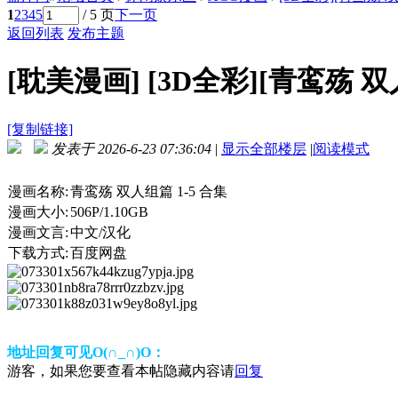
1
2
3
4
5
/ 5 页
下一页
返回列表
发布主题
[耽美漫画]
[3D全彩][青鸾殇 双人组篇
[复制链接]
发表于 2026-6-23 07:36:04
|
显示全部楼层
|
阅读模式
漫画名称:
青鸾殇 双人组篇 1-5 合集
漫画大小:
506P/1.10GB
漫画文言:
中文/汉化
下载方式:
百度网盘
地址回复可见O(∩_∩)O：
游客，如果您要查看本帖隐藏内容请
回复