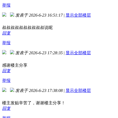
举报
发表于 2026-6-23 16:51:17
|
显示全部楼层
叔叔叔叔叔叔叔叔叔叔说呢
回复
举报
发表于 2026-6-23 17:28:35
|
显示全部楼层
感谢楼主分享
回复
举报
发表于 2026-6-23 17:38:08
|
显示全部楼层
楼主发贴辛苦了，谢谢楼主分享！
回复