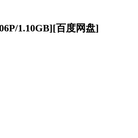
506P/1.10GB][百度网盘]