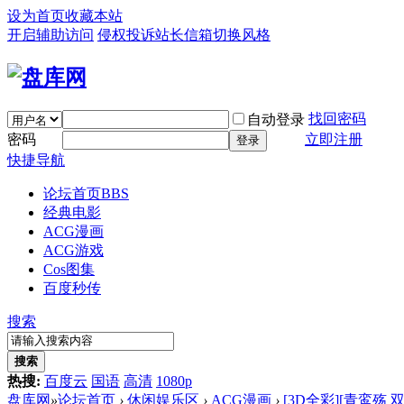
设为首页
收藏本站
开启辅助访问
侵权投诉
站长信箱
切换风格
找回密码
自动登录
密码
立即注册
登录
快捷导航
论坛首页
BBS
经典电影
ACG漫画
ACG游戏
Cos图集
百度秒传
搜索
搜索
热搜:
百度云
国语
高清
1080p
盘库网
»
论坛首页
›
休闲娱乐区
›
ACG漫画
›
[3D全彩][青鸾殇 双人组篇