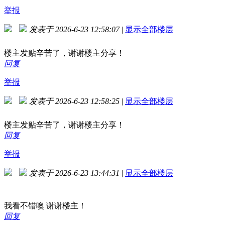
举报
发表于 2026-6-23 12:58:07
|
显示全部楼层
楼主发贴辛苦了，谢谢楼主分享！
回复
举报
发表于 2026-6-23 12:58:25
|
显示全部楼层
楼主发贴辛苦了，谢谢楼主分享！
回复
举报
发表于 2026-6-23 13:44:31
|
显示全部楼层
我看不错噢 谢谢楼主！
回复