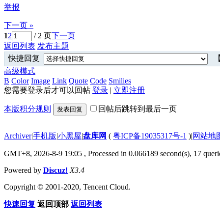
举报
下一页 »
1
2
/ 2 页
下一页
返回列表
发布主题
快捷回复
【
高级模式
B
Color
Image
Link
Quote
Code
Smilies
您需要登录后才可以回帖
登录
|
立即注册
本版积分规则
回帖后跳转到最后一页
发表回复
Archiver
|
手机版
|
小黑屋
|
盘库网
(
粤ICP备19035317号-1
)
|
网站地
GMT+8, 2026-8-9 19:05
, Processed in 0.066189 second(s), 17 querie
Powered by
Discuz!
X3.4
Copyright © 2001-2020, Tencent Cloud.
快速回复
返回顶部
返回列表