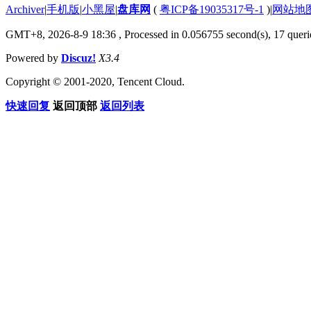
Archiver
|
手机版
|
小黑屋
|
盘库网
(
粤ICP备19035317号-1
)
|
网站地
GMT+8, 2026-8-9 18:36
, Processed in 0.056755 second(s), 17 querie
Powered by
Discuz!
X3.4
Copyright © 2001-2020, Tencent Cloud.
快速回复
返回顶部
返回列表