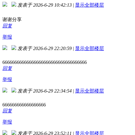
发表于 2026-6-29 10:42:13
|
显示全部楼层
谢谢分享
回复
举报
发表于 2026-6-29 22:20:59
|
显示全部楼层
66666666666666666666666666666666666
回复
举报
发表于 2026-6-29 22:34:54
|
显示全部楼层
666666666666666666
回复
举报
发表于 2026-6-29 23:52:11
|
显示全部楼层