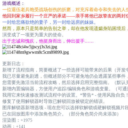
游戏概述：
一位退伍老兵饱受战场创伤的折磨，对充斥着命令和失去的人
他回到家乡履行一个庄严的承诺——亲手将他已故挚友的两封
一封给悲痛欲绝的妻子，另一封给远房的妹妹。
然而，原本只是简单的告别之举，却在他发现遗孀身陷困境后
演变成了一项更为重大的使命。
出于忠诚和愧疚，他挺身而出，伸出援手……
更新日志：
新增了流程指南，简要概述了一些选择可能带来的后果（开发
我已尽量避免剧透，但概述部分不可避免地仍会透露某些事件
您需要先激活当前流程攻略，然后选择启用完整指南。（默认
新增内置编辑器，方便用户追踪/编辑角色和游戏变量。（可通
我用它来快速修改测试流程中的设置。*警告* - 使用风险自负
修复了使用解锁器时导致已解锁回放被锁定的错误。
图库解锁器新增选项 - 现在您可以选择软解锁或硬解锁视频
已在回放图库中添加角色简介。（部分角色简介尚未添加）
渲染图：+1975
动画：+141