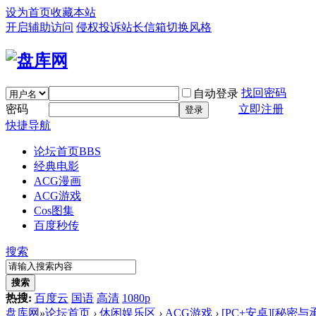
设为首页
收藏本站
开启辅助访问
侵权投诉
站长信箱
切换风格
找回密码
自动登录
密码
立即注册
登录
快捷导航
论坛首页
BBS
经典电影
ACG漫画
ACG游戏
Cos图集
百度秒传
搜索
搜索
热搜:
百度云
国语
高清
1080p
盘库网
»
论坛首页
›
休闲娱乐区
›
ACG游戏
›
[PC+安卓][秘密与承诺 Se