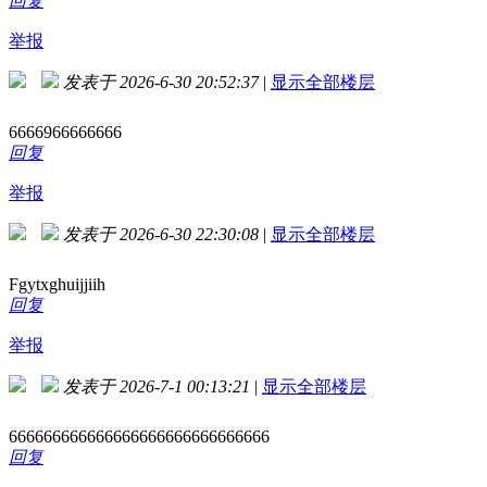
回复
举报
发表于 2026-6-30 20:52:37
|
显示全部楼层
6666966666666
回复
举报
发表于 2026-6-30 22:30:08
|
显示全部楼层
Fgytxghuijjiih
回复
举报
发表于 2026-7-1 00:13:21
|
显示全部楼层
666666666666666666666666666666
回复