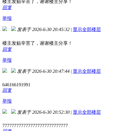
楼主发贴辛苦了，谢谢楼主分享！
回复
举报
发表于 2026-6-30 20:45:32
|
显示全部楼层
楼主发贴辛苦了，谢谢楼主分享！
回复
举报
发表于 2026-6-30 20:47:44
|
显示全部楼层
646166191991
回复
举报
发表于 2026-6-30 20:52:30
|
显示全部楼层
7777777777777777777777777777