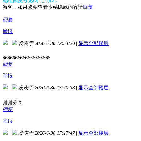
地址回复可见O(∩_∩)O：
游客，如果您要查看本帖隐藏内容请
回复
回复
举报
发表于 2026-6-30 12:54:20
|
显示全部楼层
6666666666666666666
回复
举报
发表于 2026-6-30 13:20:53
|
显示全部楼层
谢谢分享
回复
举报
发表于 2026-6-30 17:17:47
|
显示全部楼层