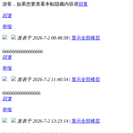
游客，如果您要查看本帖隐藏内容请
回复
回复
举报
发表于 2026-7-2 08:48:58
|
显示全部楼层
66666666666666666
回复
举报
发表于 2026-7-2 11:40:54
|
显示全部楼层
6666666666666666
回复
举报
发表于 2026-7-2 13:23:14
|
显示全部楼层