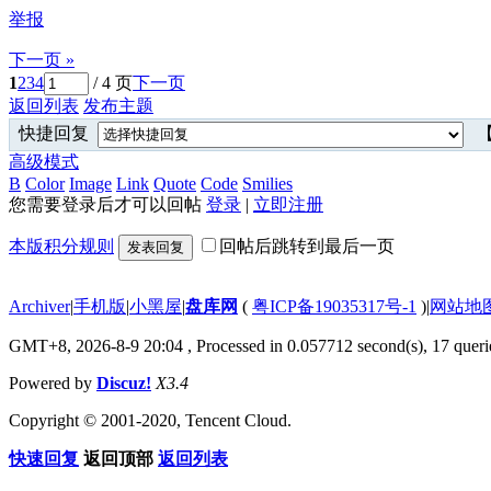
举报
下一页 »
1
2
3
4
/ 4 页
下一页
返回列表
发布主题
快捷回复
【
高级模式
B
Color
Image
Link
Quote
Code
Smilies
您需要登录后才可以回帖
登录
|
立即注册
本版积分规则
回帖后跳转到最后一页
发表回复
Archiver
|
手机版
|
小黑屋
|
盘库网
(
粤ICP备19035317号-1
)
|
网站地
GMT+8, 2026-8-9 20:04
, Processed in 0.057712 second(s), 17 querie
Powered by
Discuz!
X3.4
Copyright © 2001-2020, Tencent Cloud.
快速回复
返回顶部
返回列表